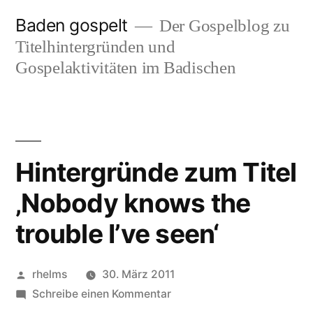
Zum
Baden gospelt
Der Gospelblog zu
Inhalt
Titelhintergründen und
springen
Gospelaktivitäten im Badischen
Hintergründe zum Titel
‚Nobody knows the
trouble I’ve seen‘
Veröffentlicht
rhelms
30. März 2011
von
zu
Schreibe einen Kommentar
Hintergründe