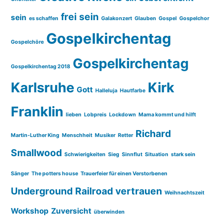
frei sein
sein
es schaffen
Galakonzert
Glauben
Gospel
Gospelchor
Gospelkirchentag
Gospelchöre
Gospelkirchentag
Gospelkirchentag 2018
Karlsruhe
Kirk
Gott
Halleluja
Hautfarbe
Franklin
lieben
Lobpreis
Lockdown
Mama kommt und hilft
Richard
Martin-Luther King
Menschheit
Musiker
Retter
Smallwood
Schwierigkeiten
Sieg
Sinnflut
Situation
stark sein
Sänger
The potters house
Trauerfeier für einen Verstorbenen
Underground Railroad
vertrauen
Weihnachtszeit
Workshop
Zuversicht
überwinden