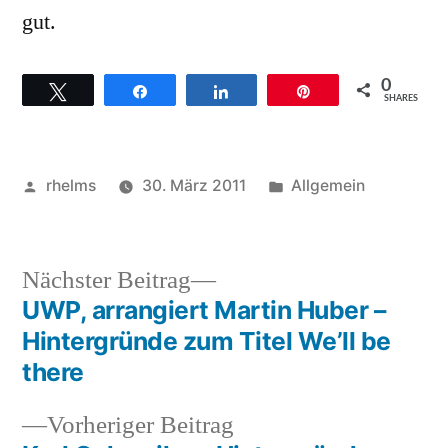
gut.
0
Twittern
Teilen
Teilen
Pin
SHARES
Veröffentlicht
Veröffentlicht
rhelms
30. März 2011
Allgemein
von
unter
Nächster
Nächster Beitrag
Beitrag:
UWP, arrangiert Martin Huber –
Beitragsnavigation
Hintergründe zum Titel We’ll be
there
Vorheriger
Vorheriger Beitrag