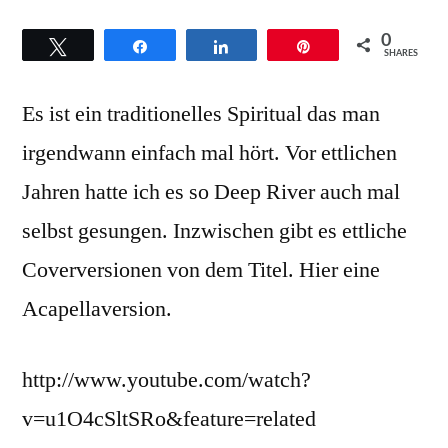
zum
0
Twittern
Teilen
Teilen
Pin
Titel
SHARES
‚Nobody
Es ist ein traditionelles Spiritual das man
knows
the
irgendwann einfach mal hört. Vor ettlichen
trouble
Jahren hatte ich es so Deep River auch mal
I’ve
seen‘
selbst gesungen. Inzwischen gibt es ettliche
Coverversionen von dem Titel. Hier eine
Acapellaversion.
http://www.youtube.com/watch?
v=u1O4cSltSRo&feature=related