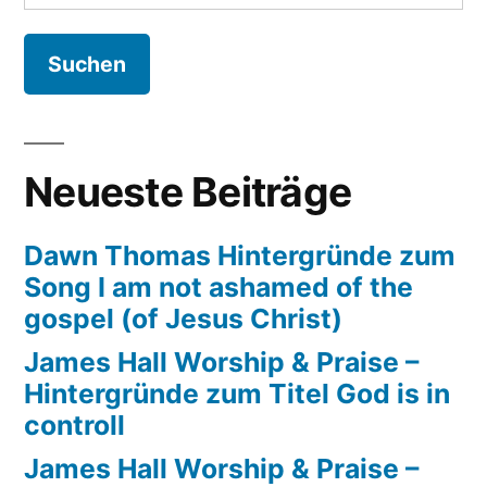
nach:
Hintergründe
zum
Song
Rivers
of
joy
Neueste Beiträge
Dawn Thomas Hintergründe zum
Song I am not ashamed of the
gospel (of Jesus Christ)
James Hall Worship & Praise –
Hintergründe zum Titel God is in
controll
James Hall Worship & Praise –