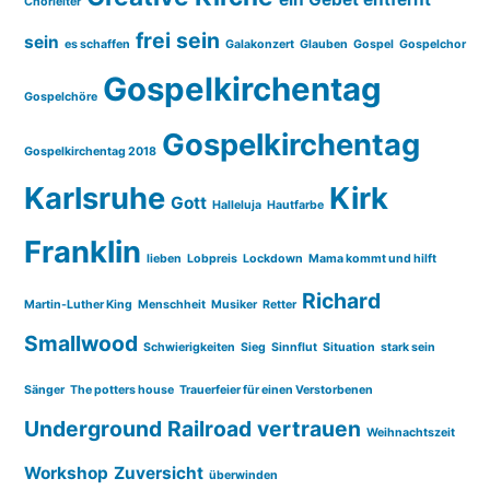
Chorleiter
frei sein
sein
es schaffen
Galakonzert
Glauben
Gospel
Gospelchor
Gospelkirchentag
Gospelchöre
Gospelkirchentag
Gospelkirchentag 2018
Karlsruhe
Kirk
Gott
Halleluja
Hautfarbe
Franklin
lieben
Lobpreis
Lockdown
Mama kommt und hilft
Richard
Martin-Luther King
Menschheit
Musiker
Retter
Smallwood
Schwierigkeiten
Sieg
Sinnflut
Situation
stark sein
Sänger
The potters house
Trauerfeier für einen Verstorbenen
Underground Railroad
vertrauen
Weihnachtszeit
Workshop
Zuversicht
überwinden