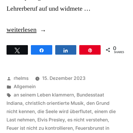
Lehrerberuf auf und widmete …
„Gaither
weiterlesen
Vocal
0
Twittern
Teilen
Teilen
Pin
Band
SHARES
–
Hintergründe
Veröffentlicht
rhelms
15. Dezember 2023
zum
von
Veröffentlicht
Allgemein
unter
Schlagwörter:
an seinem Leben klammern
,
Bundesstaat
Song
Indiana
,
christlich orientierte Musik
,
den Grund
Rivers
nicht kennen
,
die Seele wird überflutet
,
einem die
Last nehmen
,
Elvis Presley
,
es nicht verstehen
,
of
Feuer ist nicht zu kontrollieren
,
Feuersbrunst in