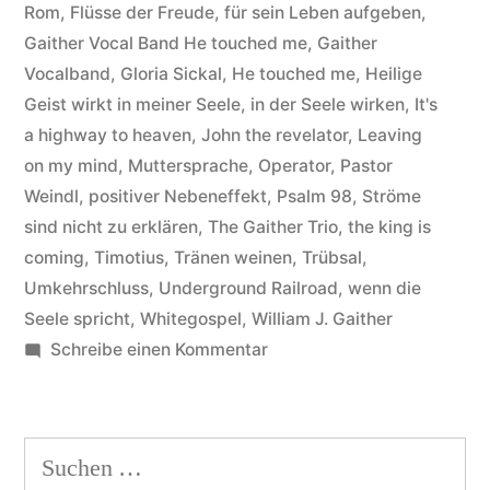
joy“
Rom
,
Flüsse der Freude
,
für sein Leben aufgeben
,
Gaither Vocal Band He touched me
,
Gaither
Vocalband
,
Gloria Sickal
,
He touched me
,
Heilige
Geist wirkt in meiner Seele
,
in der Seele wirken
,
It's
a highway to heaven
,
John the revelator
,
Leaving
on my mind
,
Muttersprache
,
Operator
,
Pastor
Weindl
,
positiver Nebeneffekt
,
Psalm 98
,
Ströme
sind nicht zu erklären
,
The Gaither Trio
,
the king is
coming
,
Timotius
,
Tränen weinen
,
Trübsal
,
Umkehrschluss
,
Underground Railroad
,
wenn die
Seele spricht
,
Whitegospel
,
William J. Gaither
zu
Schreibe einen Kommentar
Gaither
Vocal
Band
Suchen
–