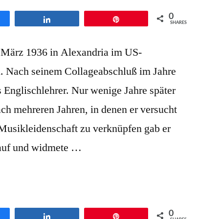
0
en
Teilen
Pin
SHARES
 März 1936 in Alexandria im US-
n. Nach seinem Collageabschluß im Jahre
ls Englischlehrer. Nur wenige Jahre später
Nach mehreren Jahren, in denen er versucht
 Musikleidenschaft zu verknüpfen gab er
 auf und widmete …
0
en
Teilen
Pin