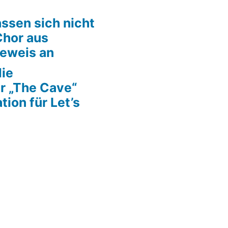
ssen sich nicht
Chor aus
Beweis an
die
r „The Cave“
tion für Let’s