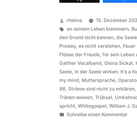
Band
–
Veröffentlicht
rhelms
15. Dezember 20
Hintergründe
von
Schlagwörter:
an seinem Leben klammern
,
Bu
zum
den Grund nicht kennen
,
die Seele
Presley
,
es nicht verstehen
,
Feuer 
Song
Flüsse der Freude
,
für sein Leben
Rivers
Gaither Vocalband
,
Gloria Sickal
,
of
Seele
,
in der Seele wirken
,
It's a 
my mind
,
Muttersprache
,
Operato
joy“
98
,
Ströme sind nicht zu erklären
Tränen weinen
,
Trübsal
,
Umkehrsc
spricht
,
Whitegospel
,
William J. G
zu
Schreibe einen Kommentar
Gait
Voc