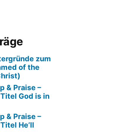
träge
tergründe zum
amed of the
hrist)
p & Praise –
itel God is in
p & Praise –
itel He’ll