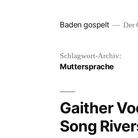
Zum
Inhalt
Baden gospelt
Der G
springen
Schlagwort-Archiv:
Muttersprache
Gaither Vo
Song Rivers