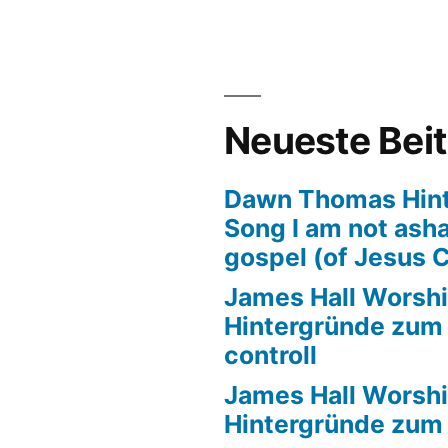
d
tergründe
m
g
Neueste Bei
rs
Dawn Thomas Hin
Song I am not ash
gospel (of Jesus C
James Hall Worshi
Hintergründe zum T
controll
James Hall Worshi
Hintergründe zum T