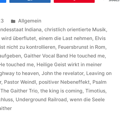
SHARES
Veröffentlicht
23
Allgemein
unter
ndesstaat Indiana
,
christlich orientierte Musik
,
 wird überflutet
,
einem die Last nehmen
,
Elvis
ist nicht zu kontrollieren
,
Feuersbrunst in Rom
,
 aufgeben
,
Gaither Vocal Band He touched me
,
He touched me
,
Heilige Geist wirkt in meiner
highway to heaven
,
John the revelator
,
Leaving on
r
,
Pastor Weindl
,
positiver Nebeneffekt
,
Psalm
,
The Gaither Trio
,
the king is coming
,
Timotius
,
hluss
,
Underground Railroad
,
wenn die Seele
aither
her
al