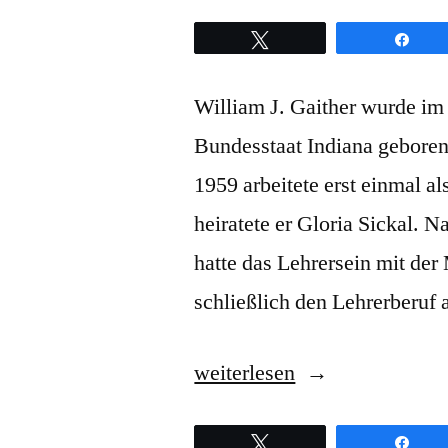
Twittern
Teil
William J. Gaither wurde im
Bundesstaat Indiana gebore
1959 arbeitete erst einmal a
heiratete er Gloria Sickal. 
hatte das Lehrersein mit der
schließlich den Lehrerberuf
„Gaither
weiterlesen
Vocal
Twittern
Teil