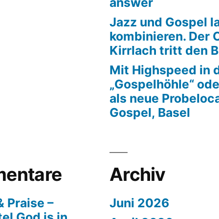
answer
Jazz und Gospel la
kombinieren. Der 
Kirrlach tritt den 
Mit Highspeed in 
„Gospelhöhle“ ode
als neue Probeloca
Gospel, Basel
entare
Archiv
 Praise –
Juni 2026
el God is in