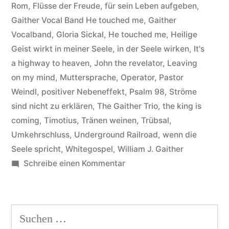
joy“
Rom
,
Flüsse der Freude
,
für sein Leben aufgeben
,
Gaither Vocal Band He touched me
,
Gaither
Vocalband
,
Gloria Sickal
,
He touched me
,
Heilige
Geist wirkt in meiner Seele
,
in der Seele wirken
,
It's
a highway to heaven
,
John the revelator
,
Leaving
on my mind
,
Muttersprache
,
Operator
,
Pastor
Weindl
,
positiver Nebeneffekt
,
Psalm 98
,
Ströme
sind nicht zu erklären
,
The Gaither Trio
,
the king is
coming
,
Timotius
,
Tränen weinen
,
Trübsal
,
Umkehrschluss
,
Underground Railroad
,
wenn die
Seele spricht
,
Whitegospel
,
William J. Gaither
zu
Schreibe einen Kommentar
Gaither
Vocal
Band
Suchen
–