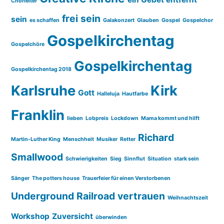
Chorleiter
frei sein
sein
es schaffen
Galakonzert
Glauben
Gospel
Gospelchor
Gospelkirchentag
Gospelchöre
Gospelkirchentag
Gospelkirchentag 2018
Karlsruhe
Kirk
Gott
Halleluja
Hautfarbe
Franklin
lieben
Lobpreis
Lockdown
Mama kommt und hilft
Richard
Martin-Luther King
Menschheit
Musiker
Retter
Smallwood
Schwierigkeiten
Sieg
Sinnflut
Situation
stark sein
Sänger
The potters house
Trauerfeier für einen Verstorbenen
Underground Railroad
vertrauen
Weihnachtszeit
Workshop
Zuversicht
überwinden