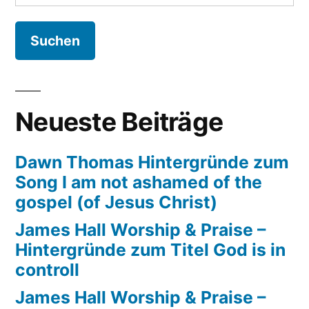
nach:
Hintergründe
zum
Song
Rivers
of
joy
Neueste Beiträge
Dawn Thomas Hintergründe zum
Song I am not ashamed of the
gospel (of Jesus Christ)
James Hall Worship & Praise –
Hintergründe zum Titel God is in
controll
James Hall Worship & Praise –