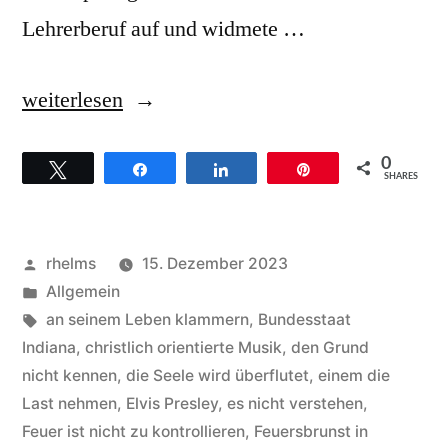
Lehrerberuf auf und widmete …
„Gaither
weiterlesen
Vocal
0
Twittern
Teilen
Teilen
Pin
Band
SHARES
–
Hintergründe
Veröffentlicht
rhelms
15. Dezember 2023
zum
von
Veröffentlicht
Allgemein
unter
Schlagwörter:
an seinem Leben klammern
,
Bundesstaat
Song
Indiana
,
christlich orientierte Musik
,
den Grund
Rivers
nicht kennen
,
die Seele wird überflutet
,
einem die
Last nehmen
,
Elvis Presley
,
es nicht verstehen
,
of
Feuer ist nicht zu kontrollieren
,
Feuersbrunst in