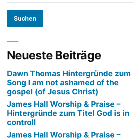
nach:
Hintergründe
zum
Song
Rivers
of
joy
Neueste Beiträge
Dawn Thomas Hintergründe zum
Song I am not ashamed of the
gospel (of Jesus Christ)
James Hall Worship & Praise –
Hintergründe zum Titel God is in
controll
James Hall Worship & Praise –