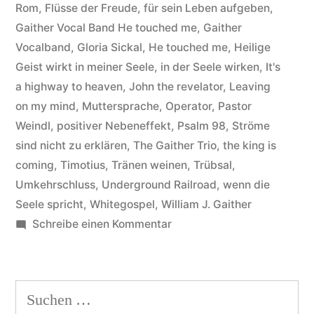
joy“
Rom
,
Flüsse der Freude
,
für sein Leben aufgeben
,
Gaither Vocal Band He touched me
,
Gaither
Vocalband
,
Gloria Sickal
,
He touched me
,
Heilige
Geist wirkt in meiner Seele
,
in der Seele wirken
,
It's
a highway to heaven
,
John the revelator
,
Leaving
on my mind
,
Muttersprache
,
Operator
,
Pastor
Weindl
,
positiver Nebeneffekt
,
Psalm 98
,
Ströme
sind nicht zu erklären
,
The Gaither Trio
,
the king is
coming
,
Timotius
,
Tränen weinen
,
Trübsal
,
Umkehrschluss
,
Underground Railroad
,
wenn die
Seele spricht
,
Whitegospel
,
William J. Gaither
zu
Schreibe einen Kommentar
Gaither
Vocal
Band
Suchen
–