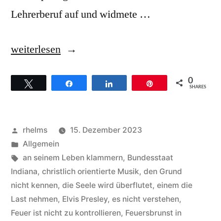
Lehrerberuf auf und widmete …
„Gaither
weiterlesen
Vocal
0
Twittern
Teilen
Teilen
Pin
Band
SHARES
–
Hintergründe
Veröffentlicht
rhelms
15. Dezember 2023
zum
von
Veröffentlicht
Allgemein
unter
Schlagwörter:
an seinem Leben klammern
,
Bundesstaat
Song
Indiana
,
christlich orientierte Musik
,
den Grund
Rivers
nicht kennen
,
die Seele wird überflutet
,
einem die
Last nehmen
,
Elvis Presley
,
es nicht verstehen
,
of
Feuer ist nicht zu kontrollieren
,
Feuersbrunst in