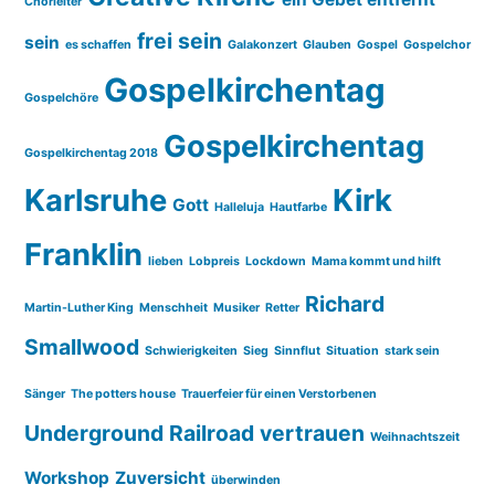
Chorleiter
frei sein
sein
es schaffen
Galakonzert
Glauben
Gospel
Gospelchor
Gospelkirchentag
Gospelchöre
Gospelkirchentag
Gospelkirchentag 2018
Karlsruhe
Kirk
Gott
Halleluja
Hautfarbe
Franklin
lieben
Lobpreis
Lockdown
Mama kommt und hilft
Richard
Martin-Luther King
Menschheit
Musiker
Retter
Smallwood
Schwierigkeiten
Sieg
Sinnflut
Situation
stark sein
Sänger
The potters house
Trauerfeier für einen Verstorbenen
Underground Railroad
vertrauen
Weihnachtszeit
Workshop
Zuversicht
überwinden