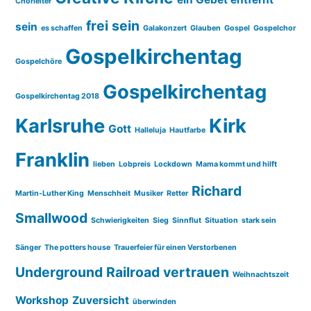
Chorleiter
frei sein
sein
es schaffen
Galakonzert
Glauben
Gospel
Gospelchor
Gospelkirchentag
Gospelchöre
Gospelkirchentag
Gospelkirchentag 2018
Karlsruhe
Kirk
Gott
Halleluja
Hautfarbe
Franklin
lieben
Lobpreis
Lockdown
Mama kommt und hilft
Richard
Martin-Luther King
Menschheit
Musiker
Retter
Smallwood
Schwierigkeiten
Sieg
Sinnflut
Situation
stark sein
Sänger
The potters house
Trauerfeier für einen Verstorbenen
Underground Railroad
vertrauen
Weihnachtszeit
Workshop
Zuversicht
überwinden