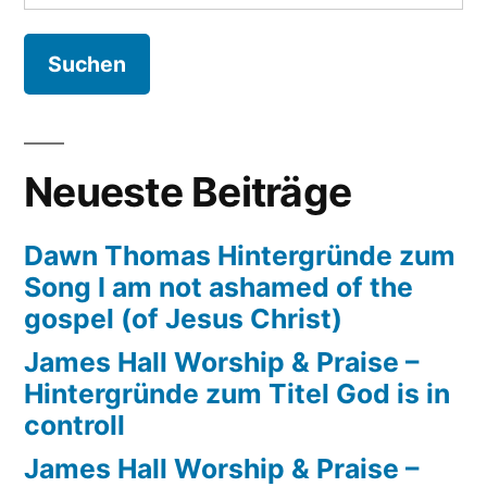
nach:
Hintergründe
zum
Song
Rivers
of
joy
Neueste Beiträge
Dawn Thomas Hintergründe zum
Song I am not ashamed of the
gospel (of Jesus Christ)
James Hall Worship & Praise –
Hintergründe zum Titel God is in
controll
James Hall Worship & Praise –