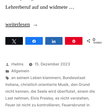
Lehrerberuf auf und widmete …
„Gaither
weiterlesen
Vocal
0
Twittern
Teilen
Teilen
Pin
Band
SHARES
–
Hintergründe
Veröffentlicht
rhelms
15. Dezember 2023
zum
von
Veröffentlicht
Allgemein
unter
Schlagwörter:
an seinem Leben klammern
,
Bundesstaat
Song
Indiana
,
christlich orientierte Musik
,
den Grund
Rivers
nicht kennen
,
die Seele wird überflutet
,
einem die
Last nehmen
,
Elvis Presley
,
es nicht verstehen
,
of
Feuer ist nicht zu kontrollieren
,
Feuersbrunst in