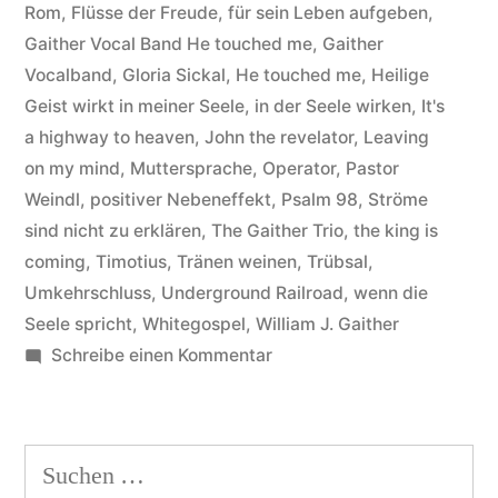
joy“
Rom
,
Flüsse der Freude
,
für sein Leben aufgeben
,
Gaither Vocal Band He touched me
,
Gaither
Vocalband
,
Gloria Sickal
,
He touched me
,
Heilige
Geist wirkt in meiner Seele
,
in der Seele wirken
,
It's
a highway to heaven
,
John the revelator
,
Leaving
on my mind
,
Muttersprache
,
Operator
,
Pastor
Weindl
,
positiver Nebeneffekt
,
Psalm 98
,
Ströme
sind nicht zu erklären
,
The Gaither Trio
,
the king is
coming
,
Timotius
,
Tränen weinen
,
Trübsal
,
Umkehrschluss
,
Underground Railroad
,
wenn die
Seele spricht
,
Whitegospel
,
William J. Gaither
zu
Schreibe einen Kommentar
Gaither
Vocal
Band
Suchen
–