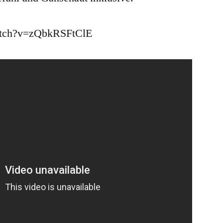
atch?v=zQbkRSFtClE