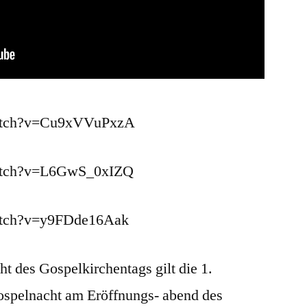
watch?v=Cu9xVVuPxzA
watch?v=L6GwS_0xIZQ
atch?v=y9FDde16Aak
t des Gospelkirchentags gilt die 1.
spelnacht am Eröffnungs- abend des