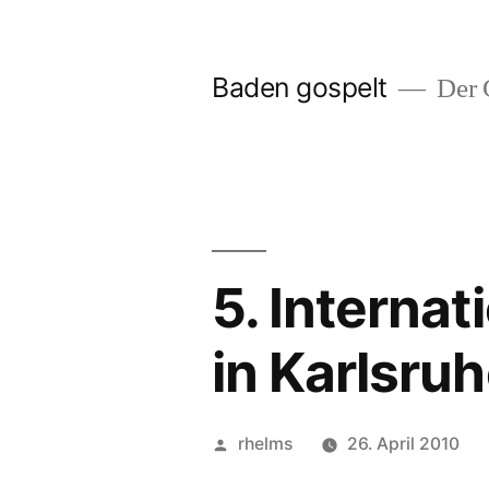
Zum
Inhalt
Baden gospelt
Der G
springen
5. Interna
in Karlsru
Veröffentlicht
rhelms
26. April 2010
von