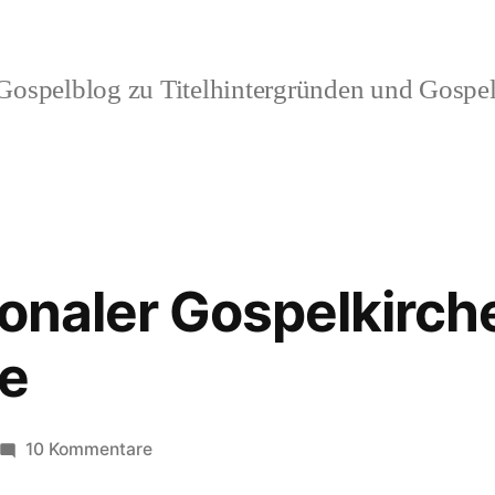
ospelblog zu Titelhintergründen und Gospel
tionaler Gospelkirc
he
zu
10 Kommentare
5.