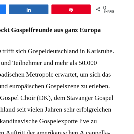
Internationaler
0
en
Teilen
Pin
Gospelkirchentag
SHARES
2010
lockt Gospelfreunde aus ganz Europa
in
Karlsruhe
trifft sich Gospeldeutschland in Karlsruhe.
 und Teilnehmer und mehr als 50.000
badischen Metropole erwartet, um sich das
nd europäischen Gospelszene zu erleben.
Gospel Choir (DK), dem Stavanger Gospel
land seit vielen Jahren sehr erfolgreichen
skandinavische Gospelexporte live zu
en Auftritt der amerikanischen A cappella-