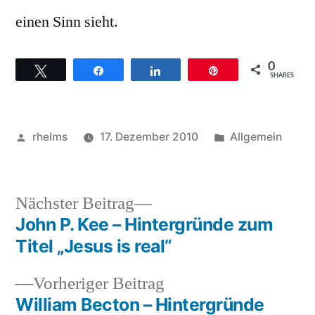
einen Sinn sieht.
0
Twittern
Teilen
Teilen
Pin
SHARES
Veröffentlicht
Veröffentlicht
rhelms
17. Dezember 2010
Allgemein
von
unter
Nächster
Nächster Beitrag
Beitrag:
John P. Kee – Hintergründe zum
Beitragsnavigation
Titel „Jesus is real“
Vorheriger
Vorheriger Beitrag
Beitrag:
William Becton – Hintergründe