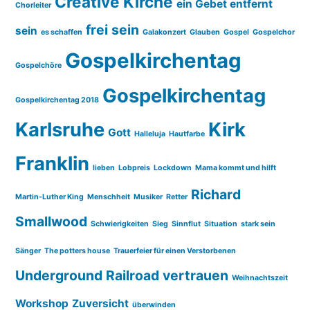
Creative Kirche
ein Gebet entfernt
Chorleiter
frei sein
sein
es schaffen
Galakonzert
Glauben
Gospel
Gospelchor
Gospelkirchentag
Gospelchöre
Gospelkirchentag
Gospelkirchentag 2018
Karlsruhe
Kirk
Gott
Halleluja
Hautfarbe
Franklin
lieben
Lobpreis
Lockdown
Mama kommt und hilft
Richard
Martin-Luther King
Menschheit
Musiker
Retter
Smallwood
Schwierigkeiten
Sieg
Sinnflut
Situation
stark sein
Sänger
The potters house
Trauerfeier für einen Verstorbenen
Underground Railroad
vertrauen
Weihnachtszeit
Workshop
Zuversicht
überwinden