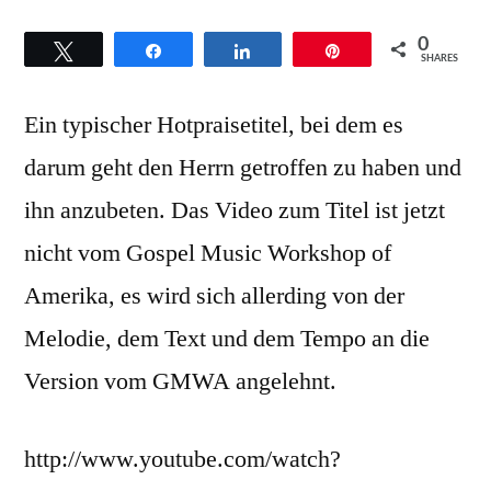
–
0
Twittern
Teilen
Teilen
Pin
Hintergründe
SHARES
zum
Ein typischer Hotpraisetitel, bei dem es
Titel
„I’ve
darum geht den Herrn getroffen zu haben und
got
ihn anzubeten. Das Video zum Titel ist jetzt
to
praise
nicht vom Gospel Music Workshop of
him“
Amerika, es wird sich allerding von der
Melodie, dem Text und dem Tempo an die
Version vom GMWA angelehnt.
http://www.youtube.com/watch?