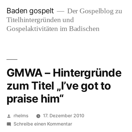
Zum
Baden gospelt
Der Gospelblog zu
Inhalt
Titelhintergründen und
springen
Gospelaktivitäten im Badischen
GMWA – Hintergründe
zum Titel „I’ve got to
praise him“
Veröffentlicht
rhelms
17. Dezember 2010
von
zu
Schreibe einen Kommentar
GMWA