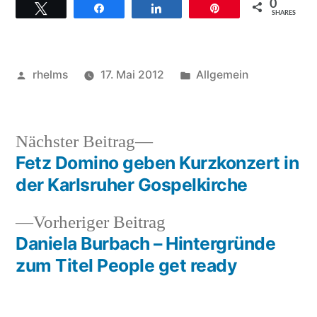
0
Twittern
Teilen
Teilen
Pin
SHARES
Veröffentlicht
Veröffentlicht
rhelms
17. Mai 2012
Allgemein
von
unter
Nächster
Nächster Beitrag
Beitrag:
Fetz Domino geben Kurzkonzert in
Beitragsnavigation
der Karlsruher Gospelkirche
Vorheriger
Vorheriger Beitrag
Beitrag:
Daniela Burbach – Hintergründe
zum Titel People get ready