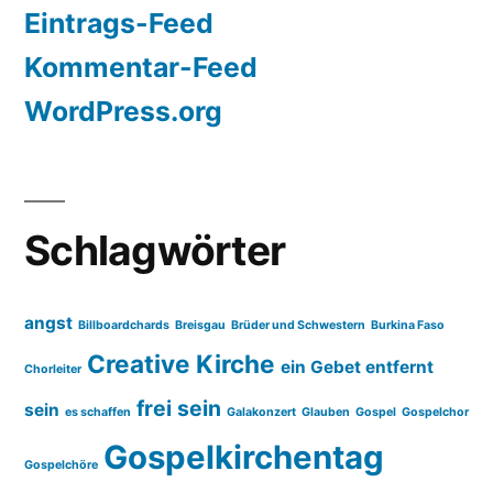
Eintrags-Feed
Kommentar-Feed
WordPress.org
Schlagwörter
angst
Billboardchards
Breisgau
Brüder und Schwestern
Burkina Faso
Creative Kirche
ein Gebet entfernt
Chorleiter
frei sein
sein
es schaffen
Galakonzert
Glauben
Gospel
Gospelchor
Gospelkirchentag
Gospelchöre