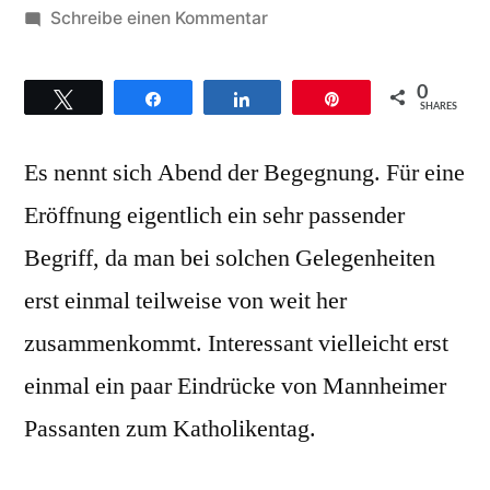
von
zu
Schreibe einen Kommentar
Swinging
Spirit
0
Twittern
Teilen
Teilen
Pin
aus
SHARES
Offenburg
Es nennt sich Abend der Begegnung. Für eine
eröffnet
den
Eröffnung eigentlich ein sehr passender
Katholikentag
Begriff, da man bei solchen Gelegenheiten
in
Mannheim
erst einmal teilweise von weit her
zusammenkommt. Interessant vielleicht erst
einmal ein paar Eindrücke von Mannheimer
Passanten zum Katholikentag.