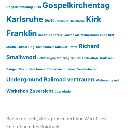
Gospelkirchentag
Gospelkirchentag 2018
Karlsruhe
Kirk
Gott
Halleluja
Hautfarbe
Franklin
lieben
Lobpreis
Lockdown
Mama kommt und hilft
Richard
Martin-Luther King
Menschheit
Musiker
Retter
Smallwood
Schwierigkeiten
Sieg
Sinnflut
Situation
stark sein
Sänger
The potters house
Trauerfeier für einen Verstorbenen
Underground Railroad
vertrauen
Weihnachtszeit
Workshop
Zuversicht
überwinden
Baden gospelt
,
Stolz präsentiert von WordPress.
Entstehung des Spirituals