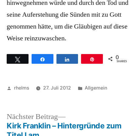
hinwegnehmen würde und durch den Tod und
seine Auferstehung die Sünden mit zu Gott
genommen hätte, um die Gläubigen auf diese
Weise reinzuwaschen.
0
Twittern
Teilen
Teilen
Pin
SHARES
Veröffentlicht
Veröffentlicht
rhelms
27. Juli 2012
Allgemein
von
unter
Nächster
Nächster Beitrag
Beitrag:
Kirk Franklin – Hintergründe zum
Beitragsnavigation
Titel I am