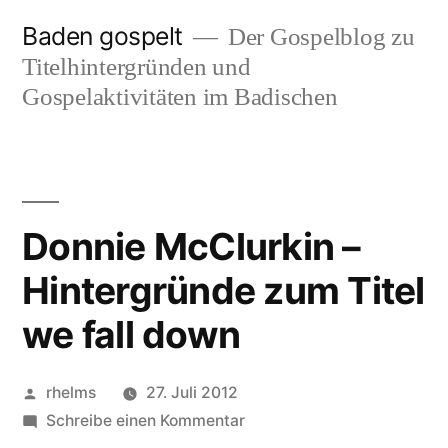
Zum
Baden gospelt
Der Gospelblog zu
Inhalt
Titelhintergründen und
springen
Gospelaktivitäten im Badischen
Donnie McClurkin –
Hintergründe zum Titel
we fall down
Veröffentlicht
rhelms
27. Juli 2012
von
zu
Schreibe einen Kommentar
Donnie