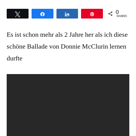
McClurkin
0
Twittern
Teilen
Teilen
Pin
–
SHARES
Hintergründe
Es ist schon mehr als 2 Jahre her als ich diese
zum
Titel
schöne Ballade von Donnie McClurin lernen
we
durfte
fall
down