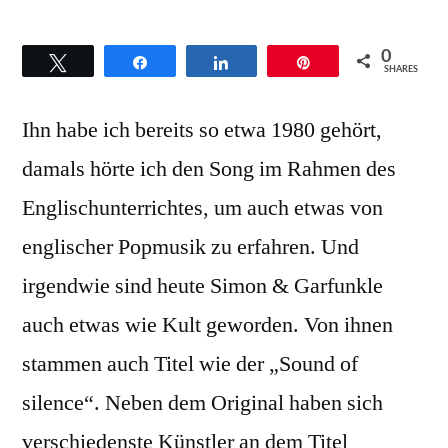
von
Simons
and
0
Twittern
Teilen
Teilen
Pin
Garfunk
SHARES
–
Ihn habe ich bereits so etwa 1980 gehört,
Hinterg
zum
damals hörte ich den Song im Rahmen des
Titel
Englischunterrichtes, um auch etwas von
Bridge
over
englischer Popmusik zu erfahren. Und
trouble
irgendwie sind heute Simon & Garfunkle
water
auch etwas wie Kult geworden. Von ihnen
stammen auch Titel wie der „Sound of
silence“. Neben dem Original haben sich
verschiedenste Künstler an dem Titel