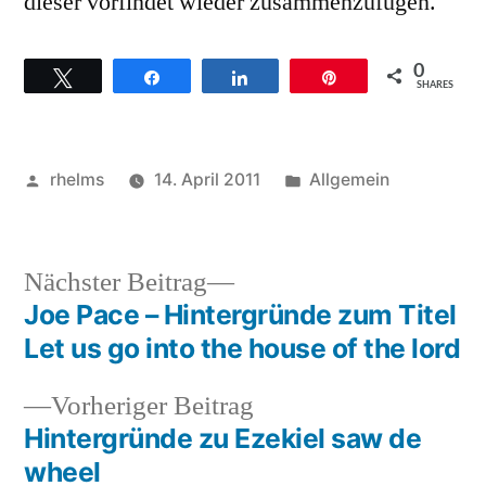
dieser vorfindet wieder zusammenzufügen.
0
Twittern
Teilen
Teilen
Pin
SHARES
Veröffentlicht
Veröffentlicht
rhelms
14. April 2011
Allgemein
von
unter
Nächster
Nächster Beitrag
Beitrag:
Joe Pace – Hintergründe zum Titel
Beitragsnavigation
Let us go into the house of the lord
Vorheriger
Vorheriger Beitrag
Beitrag:
Hintergründe zu Ezekiel saw de
wheel