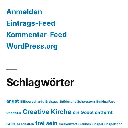
Anmelden
Eintrags-Feed
Kommentar-Feed
WordPress.org
Schlagwörter
angst
Billboardchards
Breisgau
Brüder und Schwestern
Burkina Faso
Creative Kirche
ein Gebet entfernt
Chorleiter
frei sein
sein
es schaffen
Galakonzert
Glauben
Gospel
Gospelchor