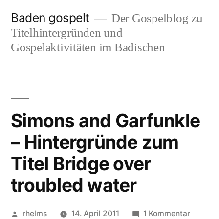
Zum
Baden gospelt
Der Gospelblog zu
Inhalt
Titelhintergründen und
springen
Gospelaktivitäten im Badischen
Simons and Garfunkle
– Hintergründe zum
Titel Bridge over
troubled water
Veröffentlicht
zu
rhelms
14. April 2011
1 Kommentar