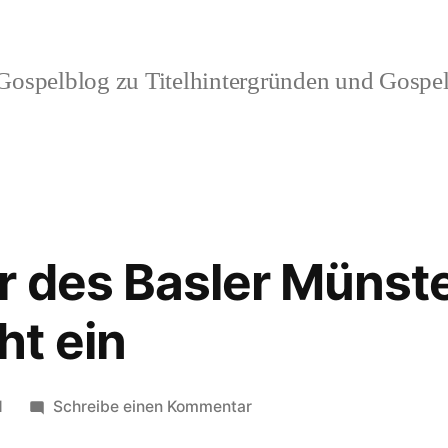
ospelblog zu Titelhintergründen und Gospel
 des Basler Münste
t ein
zu
1
Schreibe einen Kommentar
Gospelchor