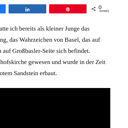
des
0
en
Teilen
Pin
Basler
SHARES
Münster
te ich bereits als kleiner Junge das
lud
zur
ung, das Wahrzeichen von Basel, das auf
Gospelnacht
auf Großbasler-Seite sich befindet.
ein
chofskirche gewesen und wurde in der Zeit
otem Sandstein erbaut.