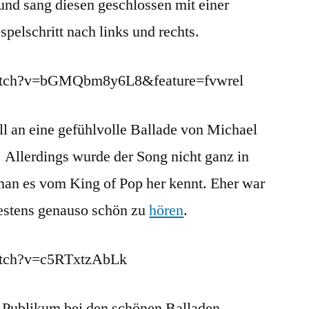
nd sang diesen geschlossen mit einer
lschritt nach links und rechts.
watch?v=bGMQbm8y6L8&feature=fvwrel
ell an eine gefühlvolle Ballade von Michael
 Allerdings wurde der Song nicht ganz in
an es vom King of Pop her kennt. Eher war
destens genauso schön zu
hören
.
atch?v=c5RTxtzAbLk
im Publikum bei den schönen Balladen