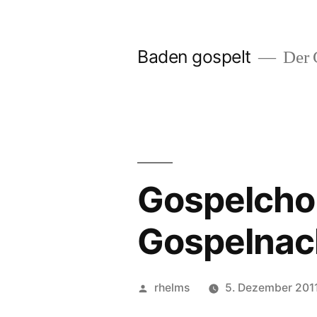
Zum
Inhalt
Baden gospelt
Der G
springen
Gospelchor
Gospelnach
Veröffentlicht
rhelms
5. Dezember 201
von