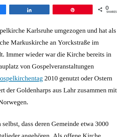
Gospelkirche
0
en
Teilen
Pin
in
SHARES
Karlsruhe
spelkirche Karlsruhe umgezogen und hat als
mit
dem
sche Markuskirche an Yorckstraße im
Vocalensemble
dt. Immer wieder war die Kirche bereits in
Creativ
aus
auplatz von Gospelveranstaltungen
Dudenhofen
ospelkirchentag
2010 genutzt oder Ostern
rt der Goldenharps aus Lahr zusammen mit
 Norwegen.
ch selbst, dass deren Gemeinde etwa 3000
glieder angehören. Als offene Kirche