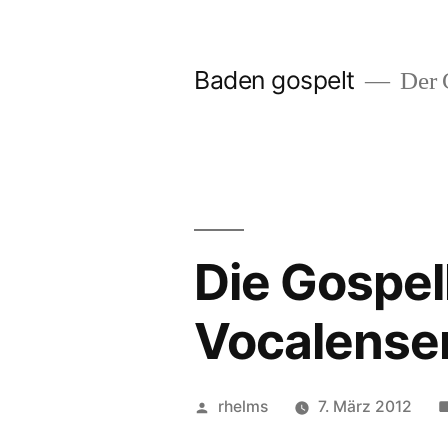
Zum
Inhalt
Baden gospelt
Der G
springen
Die Gospel
Vocalense
Veröffentlicht
rhelms
7. März 2012
von