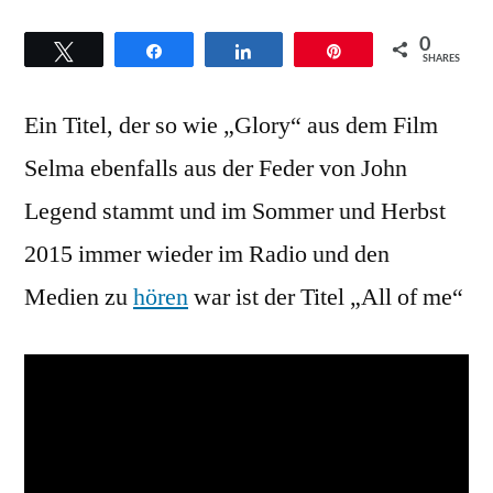
Legend
0
Twittern
Teilen
Teilen
Pin
–
SHARES
Hintergründe
Ein Titel, der so wie „Glory“ aus dem Film
zum
Titel
Selma ebenfalls aus der Feder von John
all
Legend stammt und im Sommer und Herbst
of
me
2015 immer wieder im Radio und den
Medien zu
hören
war ist der Titel „All of me“