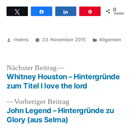
0
Twittern
Teilen
Teilen
Pin
SHARES
Veröffentlicht
Veröffentlicht
rhelms
23. November 2015
Allgemein
von
unter
Nächster
Nächster Beitrag
Beitrag:
Whitney Houston – Hintergründe
Beitragsnavigation
zum Titel I love the lord
Vorheriger
Vorheriger Beitrag
Beitrag:
John Legend – Hintergründe zu
Glory (aus Selma)