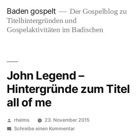
Zum
Baden gospelt
Der Gospelblog zu
Inhalt
Titelhintergründen und
springen
Gospelaktivitäten im Badischen
John Legend –
Hintergründe zum Titel
all of me
Veröffentlicht
rhelms
23. November 2015
von
zu
Schreibe einen Kommentar
John