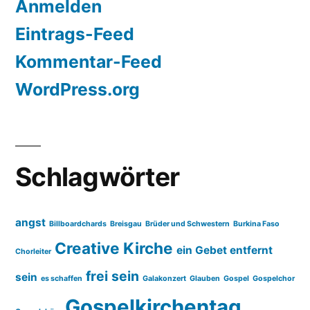
Anmelden
Eintrags-Feed
Kommentar-Feed
WordPress.org
Schlagwörter
angst
Billboardchards
Breisgau
Brüder und Schwestern
Burkina Faso
Creative Kirche
ein Gebet entfernt
Chorleiter
frei sein
sein
es schaffen
Galakonzert
Glauben
Gospel
Gospelchor
Gospelkirchentag